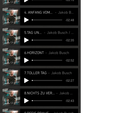
4. ANFANG VOM ENDE
Jakob Busch
-02:48
5.TAG UND NACHT
Jakob Busch / Sarah Sacher
-02:35
6.HORIZONT
Jakob Busch
-02:52
7.TOLLER TAG
Jakob Busch
-02:27
8.NICHTS ZU VERLIEREN
Jakob Busch
-02:43