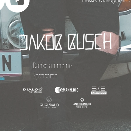
Presse/Managment:
o
Danke an meine
Sponsoren