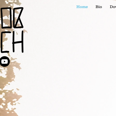
Home
Bio
Do